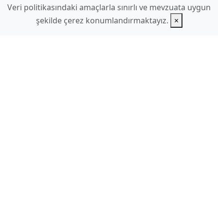
Veri politikasındaki amaçlarla sınırlı ve mevzuata uygun
şekilde çerez konumlandırmaktayız.
×
www.hilmidulkadir.com
hilmidulkadir
gmail.com
Ek Sayfalar
Videolar
Linkler
İletişim
E-Posta