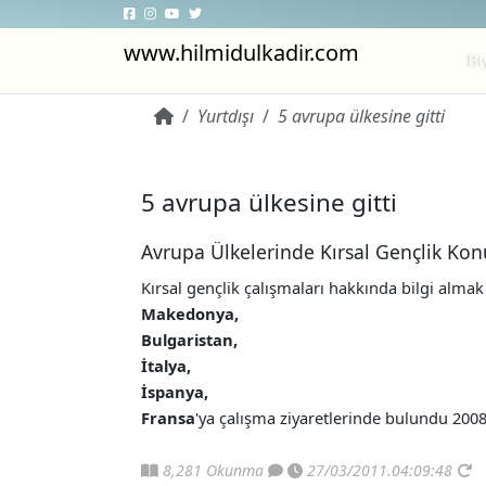
www.hilmidulkadir.com
Bi
Yurtdışı
5 avrupa ülkesine gitti
~ 8,
5 avrupa ülkesine gitti
Avrupa Ülkelerinde Kırsal Gençlik Ko
Kırsal gençlik çalışmaları
hakkında bilgi almak
Makedonya,
Bulgaristan,
İtalya,
İspanya,
Fransa
'ya çalışma ziyaretlerinde bulundu 200
8,281 Okunma
27/03/2011.04:09:48