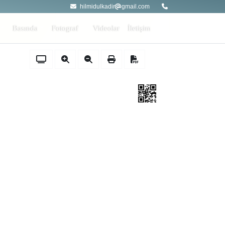
hilmidulkadir
gmail.com
Basında
Fotograf
Videolar
İletişim