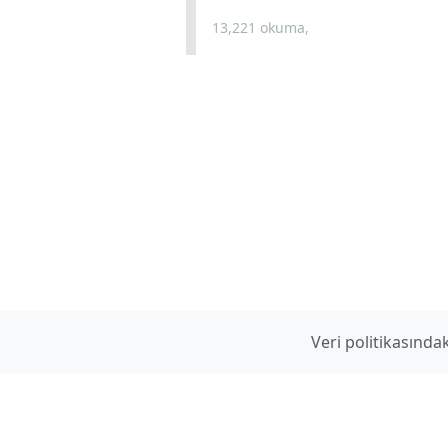
13,221 okuma,
Veri politikasınd
www.hilmidulkadir.com
Ek Sayfalar
hilmidulkadir
gmail.com