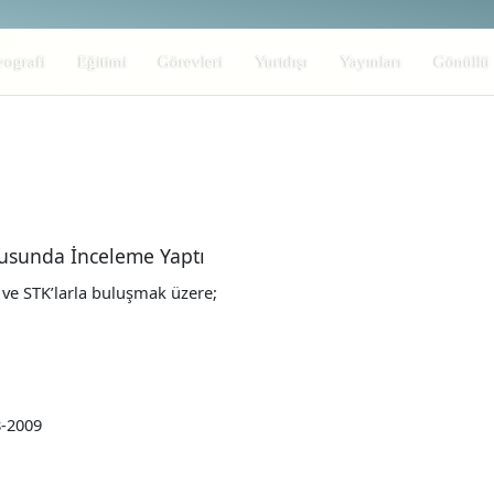
yografi
Eğitimi
Görevleri
Yurtdışı
Yayınları
Gönüllü
281
nusunda İnceleme Yaptı
 ve STK’larla buluşmak üzere;
8-2009