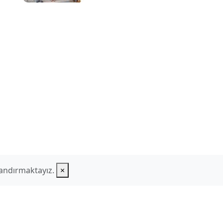
landırmaktayız.
×