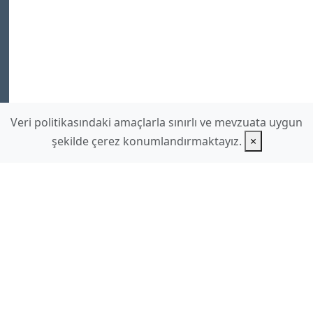
Veri politikasındaki amaçlarla sınırlı ve mevzuata uygun
şekilde çerez konumlandırmaktayız.
×
www.hilmidulkadir.com
hilmidulkadir
gmail.com
Ek Sayfalar
Videolar