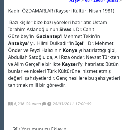
Arşiv
>
68 - 2008 - Şubat
>
Kadir ÖZDAMARLAR (Kayseri Kültür: Nisan 1981)
Bazı kişiler bize bazı yöreleri hatırlatır. Ustam
İbrahim Aslanoğlu'nun
Sivas
'ı, Dr. Cahit
Güzelbey'in
Gaziantep
'i Mehmet Tekin'in
Antakya
' yı, Hilmi Dulkadir'in
İçel
'i Dr. Mehmet
Önder ve Feyzi Halıcı'nın
Konya
'yı hatırlattığı gibi,
Abdullah Satoğlu da, Ali Rıza önder, Nevzat Türkten
ve Alim Gerçel'le birlikte
Kayseri
'yi hatırlatır. Bütün
bunlar ve niceleri Türk Kültürüne hizmet etmiş
değerli şahsiyetlerdir. Genç nesillere bu şahsiyetleri
tanıtmak millî bir görevdir.
6,236 Okunma
28/03/2011.17:00:09
/ Yorumunuzu Ekleyin