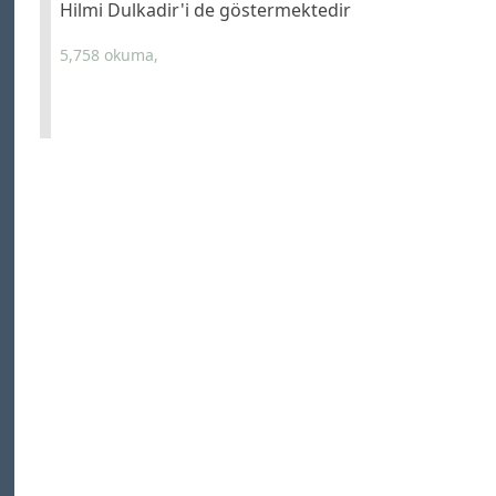
Hilmi Dulkadir'i de göstermektedir
5,758 okuma,