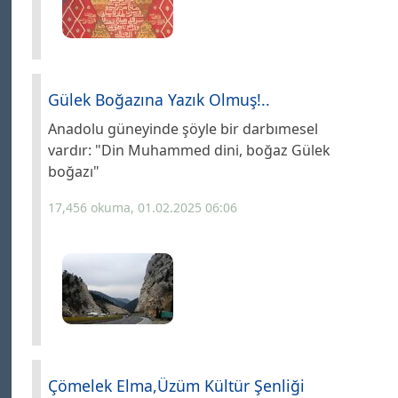
Gülek Boğazına Yazık Olmuş!..
Anadolu güneyinde şöyle bir darbımesel
vardır: "Din Muhammed dini, boğaz Gülek
boğazı"
17,456 okuma, 01.02.2025 06:06
Çömelek Elma,Üzüm Kültür Şenliği