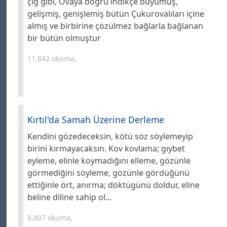
çığ gibi, Ovaya doğru indikçe büyümüş,
gelişmiş, genişlemiş bütün Çukurovalıları içine
almış ve birbirine çözülmez bağlarla bağlanan
bir bütün olmuştur
11,842 okuma,
Kırtıl'da Samah Üzerine Derleme
Kendini gözedeceksin, kötü söz söylemeyip
birini kırmayacaksın. Kov kovlama; gıybet
eyleme, elinle koymadığını elleme, gözünle
görmediğini söyleme, gözünle gördüğünü
ettiğinle ört, anırma; döktügünü doldur, eline
beline diline sahip ol...
8,807 okuma,