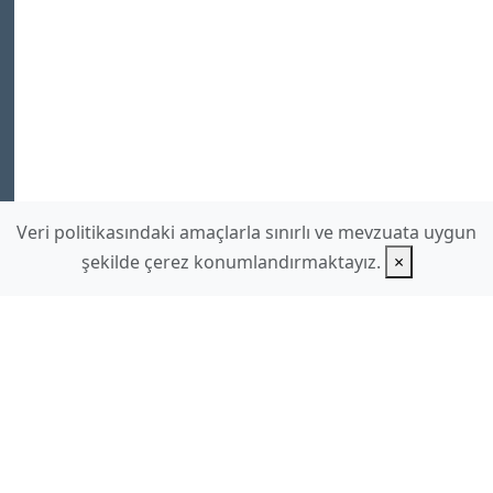
Veri politikasındaki amaçlarla sınırlı ve mevzuata uygun
şekilde çerez konumlandırmaktayız.
×
www.hilmidulkadir.com
hilmidulkadir
gmail.com
Ek Sayfalar