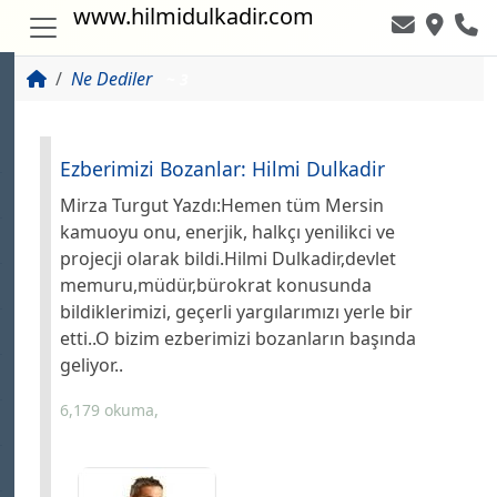
www.hilmidulkadir.com
Ne Dediler
~ 3
Ezberimizi Bozanlar: Hilmi Dulkadir
Mirza Turgut Yazdı:Hemen tüm Mersin
kamuoyu onu, enerjik, halkçı yenilikci ve
projecji olarak bildi.Hilmi Dulkadir,devlet
memuru,müdür,bürokrat konusunda
bildiklerimizi, geçerli yargılarımızı yerle bir
etti..O bizim ezberimizi bozanların başında
geliyor..
6,179 okuma,