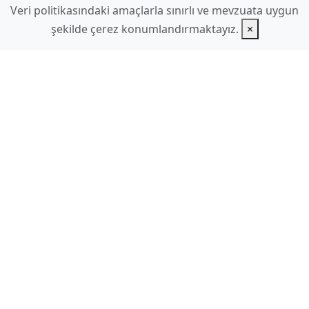
Veri politikasındaki amaçlarla sınırlı ve mevzuata uygun
şekilde çerez konumlandırmaktayız.
×
www.hilmidulkadir.com
hilmidulkadir
gmail.com
Ek Sayfalar
Videolar
Linkler
İletişim
E-Posta