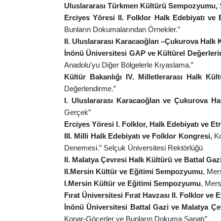
Uluslararası Türkmen Kültürü Sempozyumu,
Erciyes Yöresi II. Folklor Halk Edebiyatı 
Bunların Dokumalarından Örnekler.”
II. Uluslararası Karacaoğlan –Çukurova Hal
İnönü Üniversitesi GAP ve Kültürel Değerl
Anadolu’yu Diğer Bölgelerle Kıyaslama.”
Kültür Bakanlığı IV. Milletlerarası Halk Kü
Değerlendirme.”
I. Uluslararası Karacaoğlan ve Çukurova 
Gerçek”
Erciyes Yöresi I. Folklor, Halk Edebiyatı v
III. Milli Halk Edebiyatı ve Folklor Kongresi,
K
Denemesi.”
Selçuk Üniversitesi Rektörlüğü
II. Malatya Çevresi Halk Kültürü ve Battal 
II.Mersin Kültür ve Eğitimi Sempozyumu
, Mer
I.Mersin Kültür ve Eğitimi Sempozyumu
, Mers
Fırat Üniversitesi Fırat Havzası II. Folklor 
İnönü Üniversitesi Battal Gazi ve Malatya 
Konar-Göçerler ve Bunların Dokuma Sanatı”