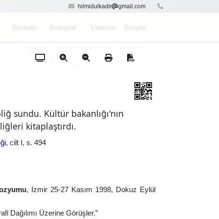
hilmidulkadir
gmail.com
Basında
Fotograf
Videolar
İletişim
bliğ sundu. Kültür bakanlığı'nın
ğleri kitaplaştırdı.
ği
, cilt I, s. 494
mpozyumu
, İzmir 25-27 Kasım 1998, Dokuz Eylül
fi Dağılımı Üzerine Görüşler.”