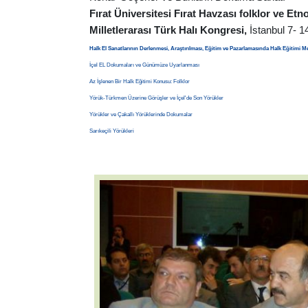
Fırat Üniversitesi Fırat Havzası folklor ve 
Milletlerarası Türk Halı Kongresi,
İstanbul 7- 
Halk El Sanatlarının Derlenmesi, Araştırılması, Eğitim ve Pazarlamasında Halk Eğitimi 
İçel EL Dokumaları ve Günümüze Uyarlanması
Az İşlenen Bir Halk Eğitimi Konusu: Folklor
Yörük-Türkmen Üzerine Görüşler ve İçel'de Son Yörükler
Yörükler ve Çakallı Yörüklerinde Dokumalar
Sarıkeçili Yörükleri