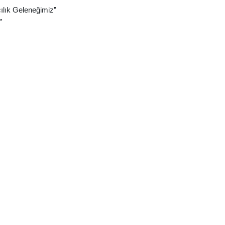
cılık Geleneğimiz”
”