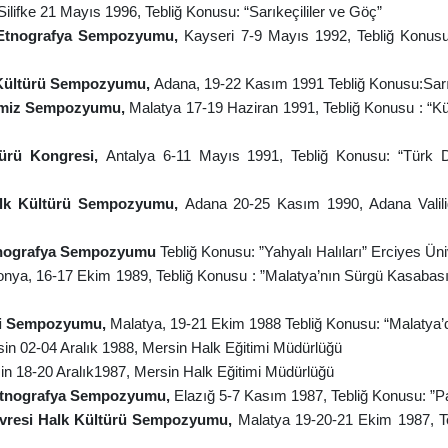
Silifke 21 Mayıs 1996, Tebliğ Konusu: “Sarıkeçililer ve Göç”
ve Etnografya Sempozyumu,
Kayseri 7-9 Mayıs 1992,
Tebliğ Konus
k Kültürü Sempozyumu,
Adana, 19-22 Kasım 1991
Tebliğ Konusu:Sarı
erimiz Sempozyumu,
Malatya 17-19 Haziran 1991,
Tebliğ Konusu : “K
ltürü Kongresi,
Antalya 6-11 Mayıs 1991, Tebliğ Konusu: “Türk 
Halk Kültürü Sempozyumu,
Adana 20-25 Kasım 1990, Adana Valiliğ
e Etnografya Sempozyumu
Tebliğ Konusu: ”Yahyalı Halıları”
Erciyes Üni
onya, 16-17 Ekim 1989, Tebliğ Konusu
: ”Malatya’nın Sürgü Kasaba
Gazi Sempozyumu,
Malatya, 19-21 Ekim 1988 Tebliğ Konusu: “Malatya’d
sin 02-04 Aralık 1988, Mersin Halk Eğitimi Müdürlüğü
in 18-20 Aralık1987, Mersin Halk Eğitimi Müdürlüğü
ve Etnografya Sempozyumu,
Elazığ 5-7 Kasım 1987, Tebliğ Konusu: ”P
Çevresi Halk Kültürü Sempozyumu,
Malatya 19-20-21 Ekim 1987, T