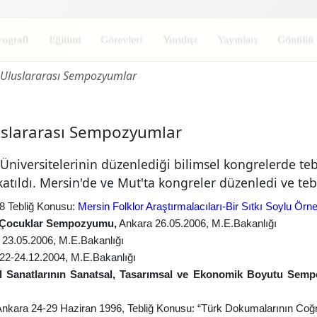
yografi
Eğitimi
Görevleri
Yurtdışı
Yayınları
Gönüllü
ve Uluslararası Sempozyumlar
~ 10,715
Uluslararası Sempozyumlar
 Üniversitelerinin düzenlediği bilimsel kongrelerde te
atıldı. Mersin'de ve Mut'ta kongreler düzenledi ve tebli
8 Tebliğ Konusu:
Mersin Folklor Araştırmalacıları-Bir Sıtkı Soylu Örne
ki Çocuklar Sempozyumu,
Ankara 26.05.2006, M.E.Bakanlığı
 23.05.2006, M.E.Bakanlığı
 22-24.12.2004, M.E.Bakanlığı
k El Sanatlarının Sanatsal, Tasarımsal ve Ekonomik Boyutu Se
Ankara 24-29 Haziran 1996,
Tebliğ Konusu: “Türk Dokumalarının Coğra