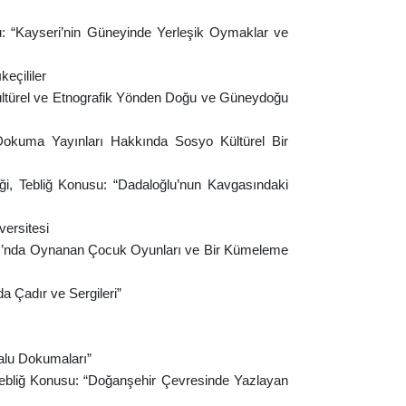
u: “Kayseri’nin Güneyinde Yerleşik Oymaklar ve
keçililer
ültürel ve Etnografik Yönden Doğu ve Güneydoğu
Dokuma Yayınları Hakkında Sosyo Kültürel Bir
i,
Tebliğ Konusu: “Dadaloğlu’nun Kavgasındaki
versitesi
sı’nda Oynanan Çocuk Oyunları ve Bir Kümeleme
a Çadır ve Sergileri”
alu Dokumaları”
ebliğ Konusu: “Doğanşehir Çevresinde Yazlayan