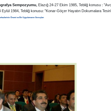
Etnografya Sempozyumu,
Elazığ 24-27 Ekim 1985,
Tebliğ konusu : ”Av
14 Eylül 1984, Tebliğ konusu: ”Konar-Göçer Hayatın Dokumalara Tesiri
Merkezlerinin Önemi ve Bir Uygulamanın Sonuçları