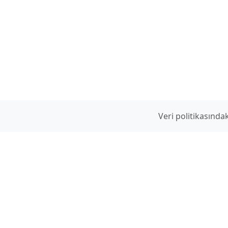
Veri politikasınd
www.hilmidulkadir.com
Ek Sayfalar
hilmidulkadir
gmail.com
Videolar
Linkler