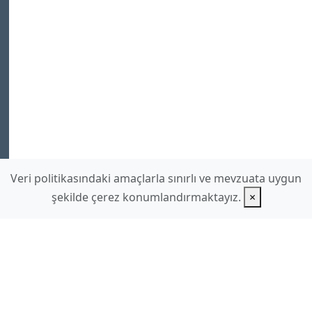
Veri politikasındaki amaçlarla sınırlı ve mevzuata uygun
şekilde çerez konumlandırmaktayız.
×
www.hilmidulkadir.com
hilmidulkadir
gmail.com