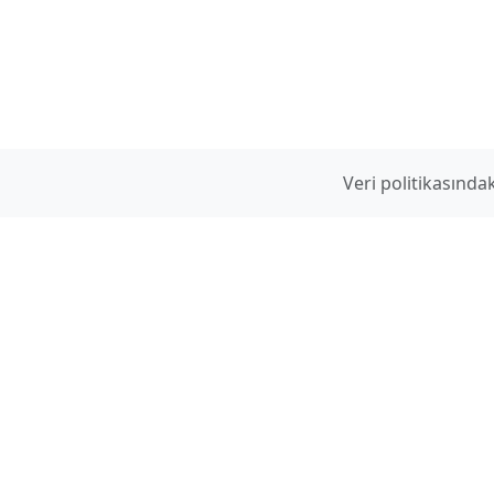
Veri politikasınd
www.hilmidulkadir.com
Ek Sayfalar
hilmidulkadir
gmail.com
Videolar
Linkler
www.hilmidulkadir.com
www.dulkadir.com