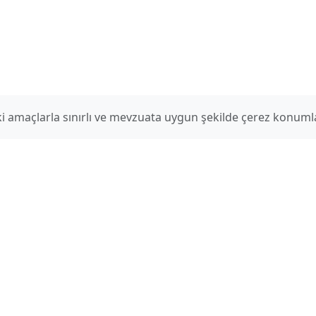
aki amaçlarla sınırlı ve mevzuata uygun şekilde çerez konum
İletişim
E-Posta
hilmidulkadir
gmail.com
Web Tas