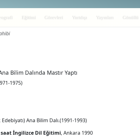
yografi
Eğitimi
Görevleri
Yurtdışı
Yayınları
Gönüllü
ahibi
~ 7,048
 Ana Bilim Dalında Mastır Yaptı
1971-1975)
k Edebiyatı) Ana Bilim Dalı.(1991-1993)
 saat İngilizce Dil Eğitimi
, Ankara 1990