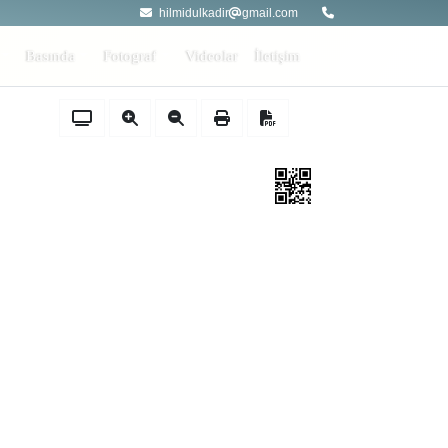
hilmidulkadir
gmail.com
Basında
Fotograf
Videolar
İletişim